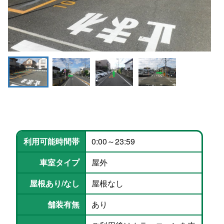
利用可能時間帯
0:00～23:59
車室タイプ
屋外
屋根あり/なし
屋根なし
舗装有無
あり