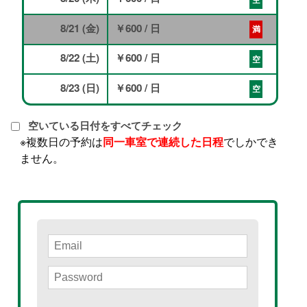
8/21 (金)
￥600
/ 日
満
8/22 (土)
￥600
/ 日
空
8/23 (日)
￥600
/ 日
空
空いている日付をすべてチェック
※複数日の予約は
同一車室で連続した日程
でしかでき
ません。