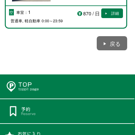
1
空
車室：
870
/ 日
詳細
普通車, 軽自動車
0:00～23:59
戻る